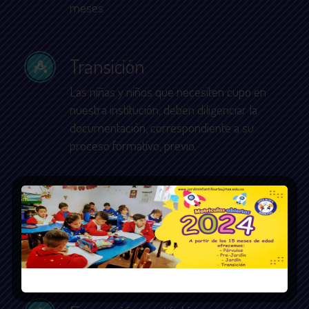
meses
Transición
Las niñas y niños que necesiten cupo en
nuestra institución, deben diligenciar la
documentación, correspondiente a su
proceso formativo, previo.
Pre jardín
Atendemos niñas y niños desde los 2 años
en adelante