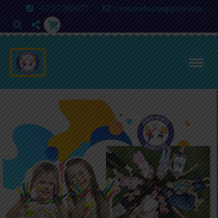
+57 317 3826177
;
correoburbujitas@gmail.com