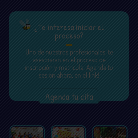
¿Te interesa iniciar el
proceso?
Uno de nuestros profesionales, te
asesoraran en el proceso de
inscripción y matricula. Agenda tu
sesión ahora, en el link!
Agenda tu cita