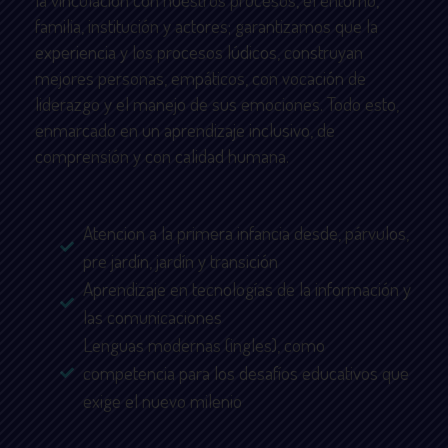
familia, institución y actores; garantizamos que la
experiencia y los procesos lúdicos, construyan
mejores personas, empáticos, con vocación de
liderazgo y el manejo de sus emociones. Todo esto,
enmarcado en un aprendizaje inclusivo, de
comprensión y con calidad humana.
Atencion a la primera infancia desde, párvulos,
pre jardín, jardín y transición
Aprendizaje en tecnologías de la información y
las comunicaciones
Lenguas modernas (ingles), como
competencia para los desafíos educativos que
exige el nuevo milenio