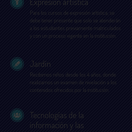
Expresión artística
Para los cursos de expresión artística, se
debe tener presente que solo se atenderán
a los estudiantes previamente matriculados
y con un proceso vigente en la institución.
Jardín
Recibimos niños desde los 4 años, donde
realizamos un examen de nivelación a los
contenidos ofrecidos por la institución.
Tecnologías de la
información y las