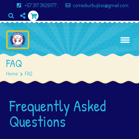
+57 317 3826177
;
correoburbujitas@gmail.com
FAQ
Home
FAQ
Frequently Asked
Questions