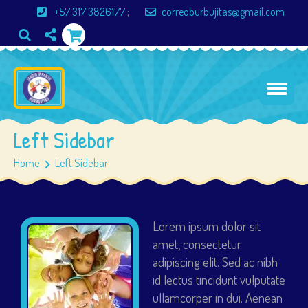
+57 317 3826177
;
correoburbujitas@gmail.com
Left Sidebar
Home
Left Sidebar
Lorem ipsum dolor sit
amet, consectetur
adipiscing elit. Sed ac nibh
id lectus tincidunt vulputate
ullamcorper in dui. Aenean