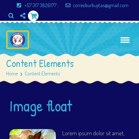
+57 317 3826177
;
correoburbujitas@gmail.com
Content Elements
Home
Content Elements
Image float
Lorem ipsum dolor sit amet,