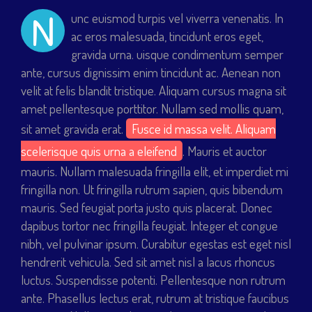
N
unc euismod turpis vel viverra venenatis. In
ac eros malesuada, tincidunt eros eget,
gravida urna. uisque condimentum semper
ante, cursus dignissim enim tincidunt ac. Aenean non
velit at felis blandit tristique. Aliquam cursus magna sit
amet pellentesque porttitor. Nullam sed mollis quam,
sit amet gravida erat.
Fusce id massa velit. Aliquam
scelerisque quis urna a eleifend
. Mauris et auctor
mauris. Nullam malesuada fringilla elit, et imperdiet mi
fringilla non. Ut fringilla rutrum sapien, quis bibendum
mauris. Sed feugiat porta justo quis placerat. Donec
dapibus tortor nec fringilla feugiat. Integer et congue
nibh, vel pulvinar ipsum. Curabitur egestas est eget nisl
hendrerit vehicula. Sed sit amet nisl a lacus rhoncus
luctus. Suspendisse potenti. Pellentesque non rutrum
ante. Phasellus lectus erat, rutrum at tristique faucibus