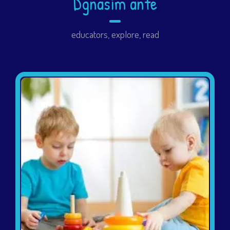
Dgnasim ante
educators
,
explore
,
read