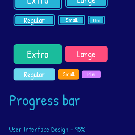
Regular
Small
Mini
Extra
Large
Regular
Small
Mini
Progress bar
User Interface Design
- 95%