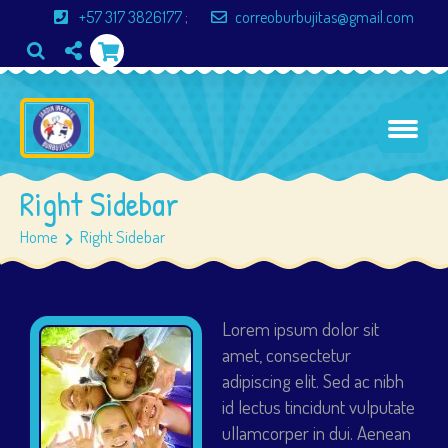
+57 317 3826177
;
correoburbujitas@gmail.com
Right Sidebar
Home
Right Sidebar
Lorem ipsum dolor sit
amet, consectetur
adipiscing elit. Sed ac nibh
id lectus tincidunt vulputate
ullamcorper in dui. Aenean