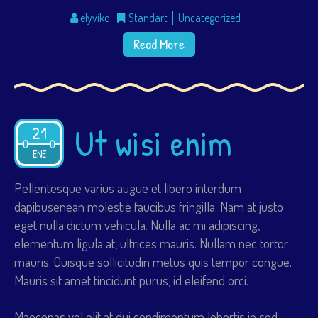
elyviko
Standart
Uncategorized
Read More
Ut wisi enim
21
2015
ENE
Pellentesque varius augue et libero interdum
dapibusenean molestie faucibus fringilla. Nam at justo
eget nulla dictum vehicula. Nulla ac mi adipiscing,
elementum ligula at, ultrices mauris. Nullam nec tortor
mauris. Quisque sollicitudin metus quis tempor congue.
Mauris sit amet tincidunt purus, id eleifend orci.
Maecenas vel elit at dui condimentum lobortis in sed