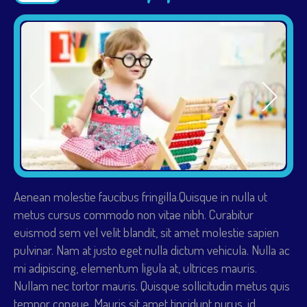
Aenean molestie faucibus fringilla.Quisque in nulla ut
metus cursus commodo non vitae nibh. Curabitur
euismod sem vel velit blandit, sit amet molestie sapien
pulvinar. Nam at justo eget nulla dictum vehicula. Nulla ac
mi adipiscing, elementum ligula at, ultrices mauris.
Nullam nec tortor mauris. Quisque sollicitudin metus quis
tempor congue. Mauris sit amet tincidunt purus, id