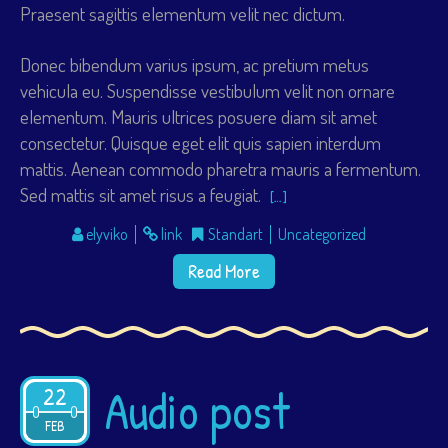
Praesent sagittis elementum velit nec dictum.
Donec bibendum varius ipsum, ac pretium metus
vehicula eu. Suspendisse vestibulum velit non ornare
elementum. Mauris ultrices posuere diam sit amet
consectetur. Quisque eget elit quis sapien interdum
mattis. Aenean commodo pharetra mauris a fermentum.
Sed mattis sit amet risus a feugiat.
[…]
elyviko
link
Standart
Uncategorized
Read More
Audio post
22
2015
FEB