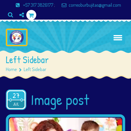
+57 317 3826177
;
correoburbujitas@gmail.com
Left Sidebar
Home
Left Sidebar
Image post
27
2015
JUL