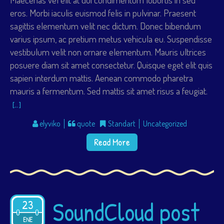
eros. Morbi iaculis euismod felis in pulvinar. Praesent
sagittis elementum velit nec dictum. Donec bibendum
varius ipsum, ac pretium metus vehicula eu. Suspendisse
vestibulum velit non ornare elementum. Mauris ultrices
posuere diam sit amet consectetur. Quisque eget elit quis
sapien interdum mattis. Aenean commodo pharetra
mauris a fermentum. Sed mattis sit amet risus a feugiat.
[…]
elyviko
quote
Standart
Uncategorized
Read More
SoundCloud post
23
2015
ENE