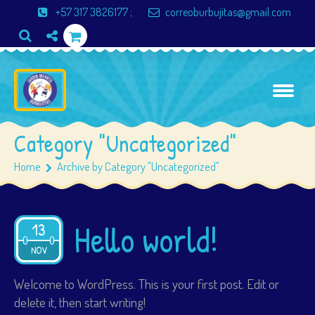
+57 317 3826177
;
correoburbujitas@gmail.com
Category "Uncategorized"
Home
Archive by Category "Uncategorized"
Hello world!
13
2022
NOV
Welcome to WordPress. This is your first post. Edit or
delete it, then start writing!