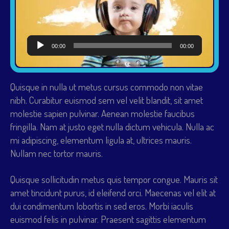
Reproductor
00:00
00:00
de
audio
Quisque in nulla ut metus cursus commodo non vitae
nibh. Curabitur euismod sem vel velit blandit, sit amet
molestie sapien pulvinar. Aenean molestie faucibus
fringilla. Nam at justo eget nulla dictum vehicula. Nulla ac
mi adipiscing, elementum ligula at, ultrices mauris.
Nullam nec tortor mauris.
Quisque sollicitudin metus quis tempor congue. Mauris sit
amet tincidunt purus, id eleifend orci. Maecenas vel elit at
dui condimentum lobortis in sed eros. Morbi iaculis
euismod felis in pulvinar. Praesent sagittis elementum