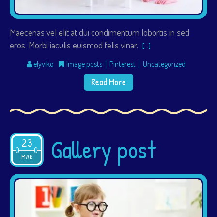
Maecenas vel elit at dui condimentum lobortis in sed
eros. Morbi iaculis euismod felis vinar.
[…]
elyviko
Image posts
Pinterest
Uncategorized
Read More
Gallery post
23
2015
MAR