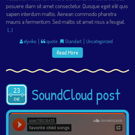
posuere diam sit amet consectetur. Quisque eget elit quis
sapien interdum mattis. Aenean commodo pharetra
mauris a fermentum. Sed mattis sit amet risus a feugiat.
[…]
elyviko
quote
Standart
Uncategorized
Read More
SoundCloud post
23
2015
ENE