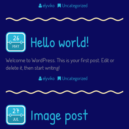
elyviko
Uncategorized
Hello world!
26
2021
MAY
Welcome to WordPress. This is your first post. Edit or
delete it, then start writing!
elyviko
Uncategorized
Image post
27
2015
JUL