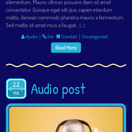
elementum. Mauris ultrices posuere diam sit amet
consectetur. Quisque eget elit quis sapien interdum
mattis. Aenean commodo pharetra mauris a fermentum.
Sed mattis sit amet risus a feugiat.
[…]
elyviko
link
Standart
Uncategorized
Read More
Audio post
22
2015
FEB