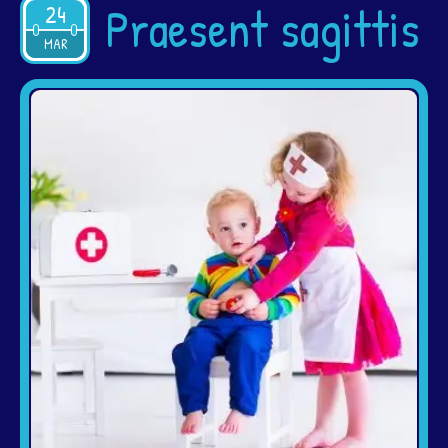
Praesent sagittis
24
2015
MAR