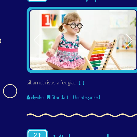
sit amet risus a feugiat.
[…]
elyviko
Standart
Uncategorized
27