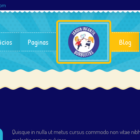
com
icios
Paginas
Blog
Quisque in nulla ut metus cursus commodo non vitae nibh. 
molestie sapien pulvinar.