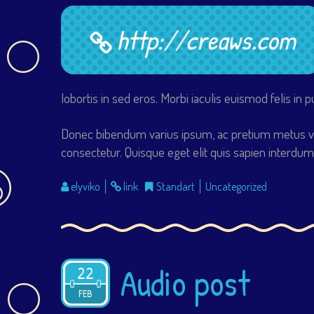
http://creaws.com
lobortis in sed eros. Morbi iaculis euismod felis in 
Donec bibendum varius ipsum, ac pretium metus ve
consectetur. Quisque eget elit quis sapien interd
elyviko
link
Standart
Uncategorized
Audio post
22
2015
FEB