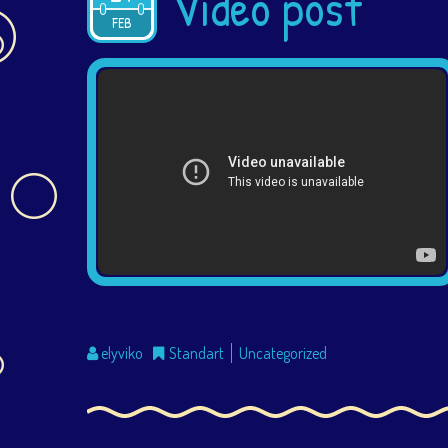
Video post
2015
FEB
elyviko
Standart
Uncategorized