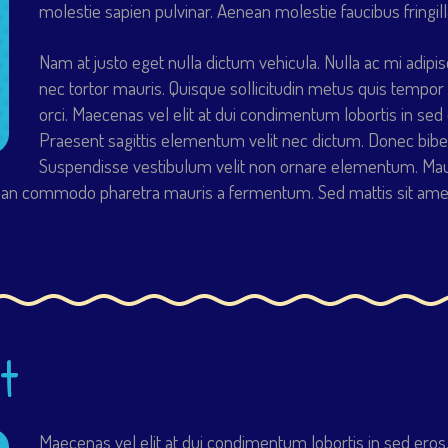
molestie sapien pulvinar. Aenean molestie faucibus fringill
Nam at justo eget nulla dictum vehicula. Nulla ac mi adipis
nec tortor mauris. Quisque sollicitudin metus quis tempor 
orci. Maecenas vel elit at dui condimentum lobortis in sed e
Praesent sagittis elementum velit nec dictum. Donec bib
Suspendisse vestibulum velit non ornare elementum. Maur
nean commodo pharetra mauris a fermentum. Sed mattis sit amet 
t
Maecenas vel elit at dui condimentum lobortis in sed eros. 