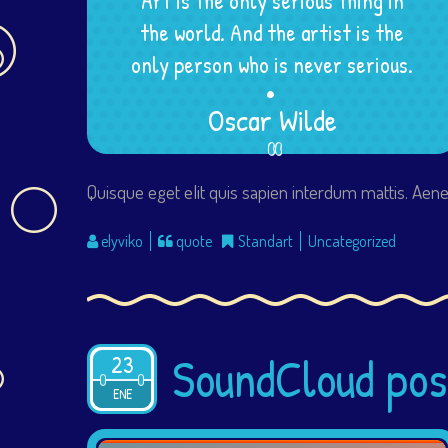
Art is the only serious thing in
the world. And the artist is the
.
.
.
only person who is never serious.
Oscar Wilde
Quisque eget elit quis sapien interdum mattis. Ae
elyviko
quote
Standart
Uncategorized
SoundCloud pos
23
2015
ENE