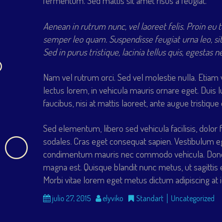
fermentum. Sed mattis sit amet risus a feugiat.
Aenean in rutrum nunc, vel laoreet felis. Proin eu 
semper leo quam. Suspendisse feugiat urna leo, si
Sed in purus tristique, lacinia tellus quis, egestas
Nam vel rutrum orci. Sed vel molestie nulla. Etiam 
lectus lorem, in vehicula mauris ornare eget. Duis 
faucibus, nisi at mattis laoreet, ante augue tristiq
Sed elementum, libero sed vehicula facilisis, dolor
sodales. Cras eget consequat sapien. Vestibulum e
condimentum mauris nec commodo vehicula. Donec q
magna est. Quisque blandit nunc metus, ut sagittis e
Morbi vitae lorem eget metus dictum adipiscing at id
julio 27, 2015
elyviko
Standart
Uncategorized