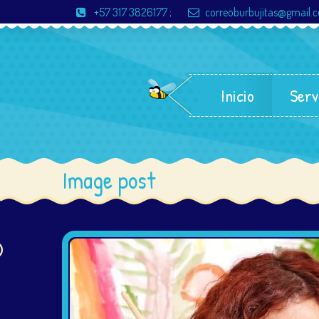
+57 317 3826177
;
correoburbujitas@gmail.
Inicio
Serv
Image post