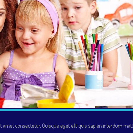
t amet consectetur. Quisque eget elit quis sapien interdum m