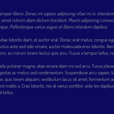
tempor libero. Donec mi sapien, adipiscing vitae mi in, interdum
t amet rutrum diam dictum tincidunt. Mauris adipiscing consect
 neque. Pellentesque varius augue et libero interdum dapibus.
vitae lobortis diam, et auctor erat. Donec erat metus, congue eg
luctus ante sed odio ornare, auctor malesuada eros lobortis. Aen
ue orci, eu rutrum lorem lectus quis arcu. Fusce a tempor tellus,
 felis pulvinar magna, vitae ornare diam mi sed arcu. Fusce plac
gestas ac metus sed condimentum. Suspendisse arcu sapien, luc
uis lorem aliquam, vestibulum lacus sit amet, fermentum augu
st mattis a. Cras lobortis, nisi at varius porttitor, ante leo dap
 tellus.