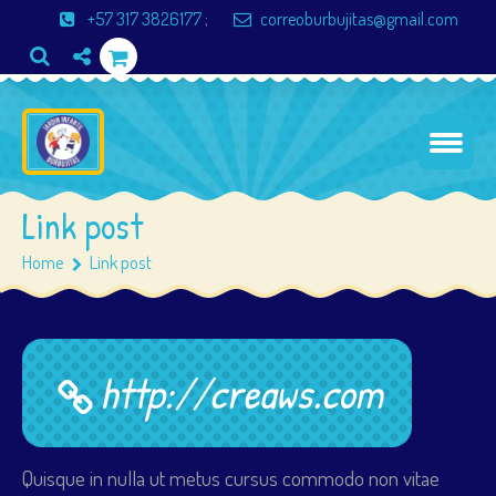
+57 317 3826177
;
correoburbujitas@gmail.com
Link post
Home
Link post
http://creaws.com
Quisque in nulla ut metus cursus commodo non vitae