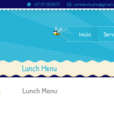
+57 317 3826177
;
correoburbujitas@gmail.
Inicio
Serv
Lunch Menu
Lunch Menu