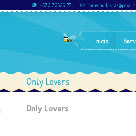
+57 317 3826177
;
correoburbujitas@gmail.
Inicio
Serv
Only Lovers
Only Lovers