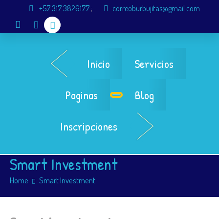
+57 317 3826177
;
correoburbujitas@gmail.com
Inicio
Servicios
Paginas
Blog
Inscripciones
Smart Investment
Home
Smart Investment