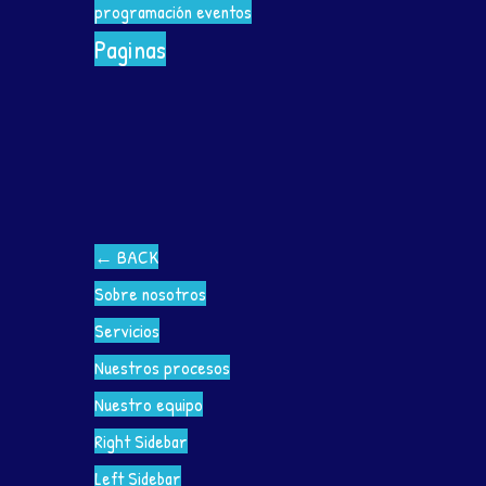
programación eventos
Paginas
←
BACK
Sobre nosotros
Servicios
Nuestros procesos
Nuestro equipo
Right Sidebar
Left Sidebar