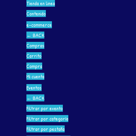
Tienda en linea
Contenido
e-commerce
←
BACK
Compras
Carrito
Compra
Mi cuenta
Eventos
←
BACK
Filtrar por evento
Filtrar por categoría
Filtrar por pestaña