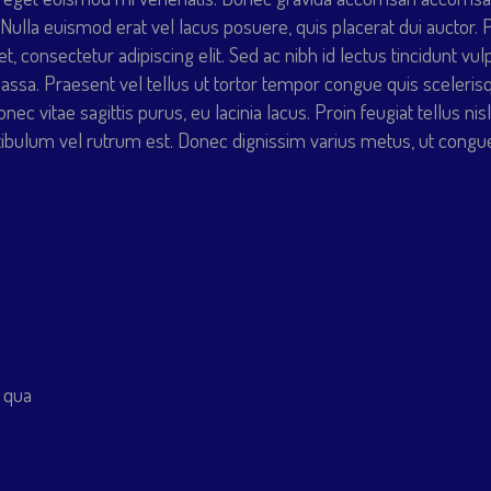
ulla euismod erat vel lacus posuere, quis placerat dui auctor. Ph
, consectetur adipiscing elit. Sed ac nibh id lectus tincidunt vul
sa. Praesent vel tellus ut tortor tempor congue quis scelerisque 
nec vitae sagittis purus, eu lacinia lacus. Proin feugiat tellus 
Vestibulum vel rutrum est. Donec dignissim varius metus, ut cong
c qua