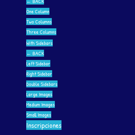
←
BACK
One Column
Two Columns
Three Columns
With Sidebars
←
BACK
Left Sidebar
Right Sidebar
Double Sidebars
Large Images
Medium Images
Small Images
Inscripciones