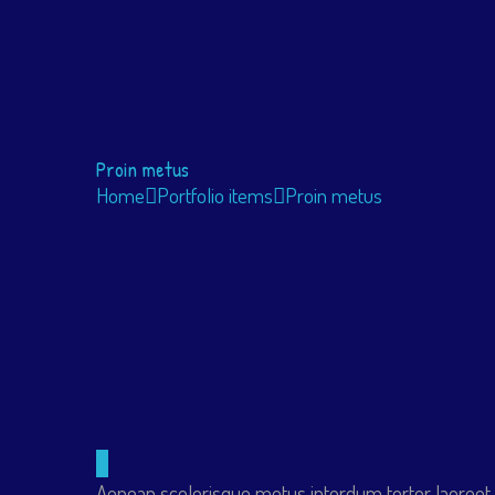
Proin metus
Home
Portfolio items
Proin metus
Aenean scelerisque metus interdum tortor laoreet