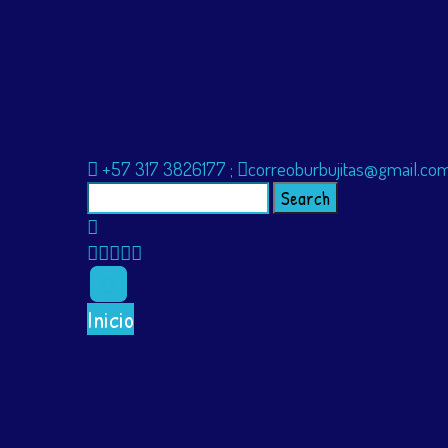
+57 317 3826177
;
correoburbujitas@gmail.co
Search
for:
Inicio