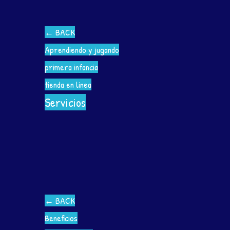
←
BACK
Aprendiendo y jugando
primera infancia
tienda en linea
Servicios
←
BACK
Beneficios