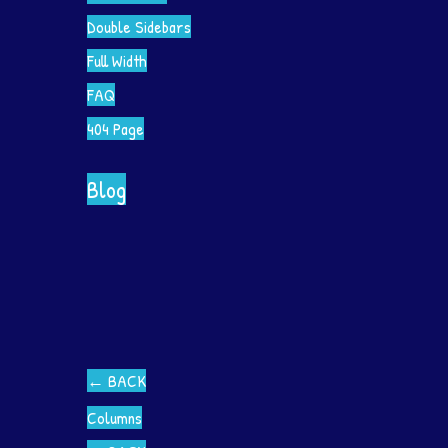
Double Sidebars
Full Width
FAQ
404 Page
Blog
←
BACK
Columns