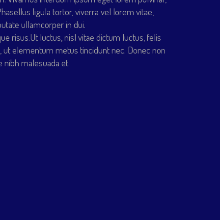
asellus ligula tortor, viverra vel lorem vitae,
putate ullamcorper in dui.
risus.Ut luctus, nisl vitae dictum luctus, felis
nisl, ut elementum metus tincidunt nec. Donec non
ue nibh malesuada et.