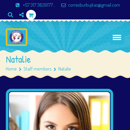
+57 317 3826177
;
correoburbujitas@gmail.com
Natalie
Home
Staff members
Natalie