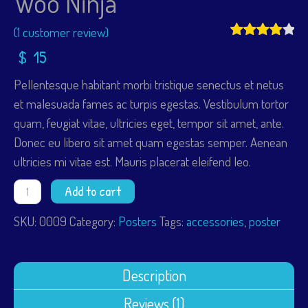
Woo Ninja
(
1
customer review)
$
15
Pellentesque habitant morbi tristique senectus et netus
et malesuada fames ac turpis egestas. Vestibulum tortor
quam, feugiat vitae, ultricies eget, tempor sit amet, ante.
Donec eu libero sit amet quam egestas semper. Aenean
ultricies mi vitae est. Mauris placerat eleifend leo.
Woo
Add to cart
Ninja
quantity
SKU:
0009
Category:
Posters
Tags:
accessories
,
poster
Description
Reviews (1)