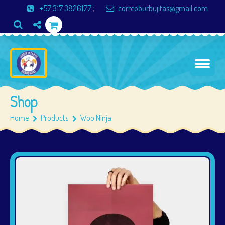
+57 317 3826177
;
correoburbujitas@gmail.com
Shop
Home
Products
Woo Ninja