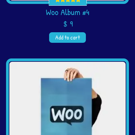
Woo Album #4
$
9
Add to cart